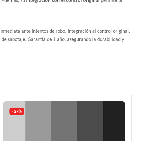
e. Además, su
integración con el control original
permite un
nmediata ante intentos de robo. Integración al control original,
 de sabotaje. Garantía de 1 año, asegurando la durabilidad y
- 27%