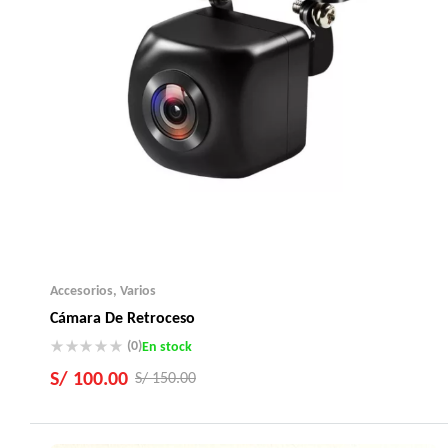
Accesorios
,
Varios
Cámara De Retroceso
(0)
En stock
S/
100.00
S/
150.00
Producto Importados
100% Garantizados