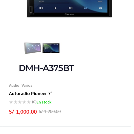
Audio
,
Varios
Autoradio Pioneer 7”
(0)
En stock
S/
1,000.00
S/
1,200.00
Producto Importados
100% Garantizados
Consulte servicio de instalación