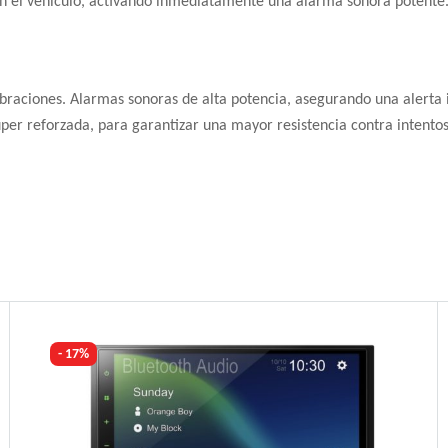
e en el vehículo, activando inmediatamente una alarma sonora potent
vibraciones. Alarmas sonoras de alta potencia, asegurando una alerta i
er reforzada, para garantizar una mayor resistencia contra intentos
- 17%