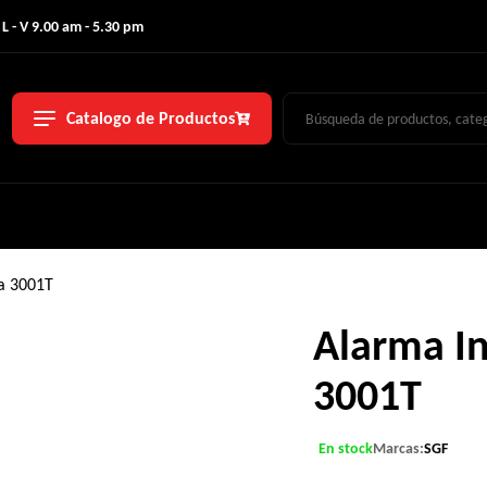
 L - V 9.00 am - 5.30 pm
Catalogo de Productos
a 3001T
Alarma In
3001T
En stock
Marcas:
SGF