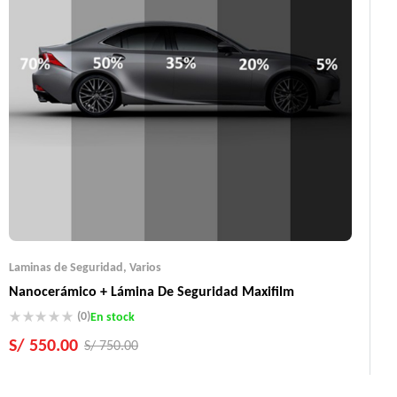
Laminas de Seguridad
,
Varios
Nanocerámico + Lámina De Seguridad Maxifilm
(0)
En stock
S/
550.00
S/
750.00
Producto Importados
100% Garantizados