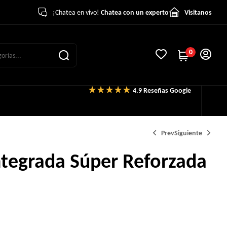
¡Chatea en vivo!
Chatea con un experto
Visitanos
0
4.9 Reseñas Google
Prev
Siguiente
tegrada Súper Reforzada
S/
120.00
S/
500.00
S/
550.00