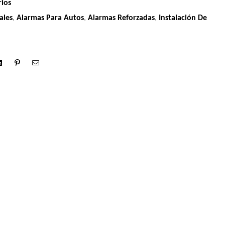
rios
ales
,
Alarmas Para Autos
,
Alarmas Reforzadas
,
Instalación De
Linkedin
Pinterest
Correo
electrónico