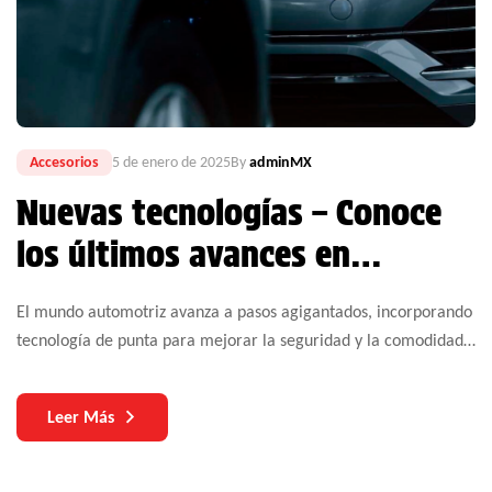
Accesorios
5 de enero de 2025
By
adminMX
Nuevas tecnologías – Conoce
los últimos avances en
cámaras de retroceso,
El mundo automotriz avanza a pasos agigantados, incorporando
sensores y car audio.
tecnología de punta para mejorar la seguridad y la comodidad
de los conductores
Leer Más